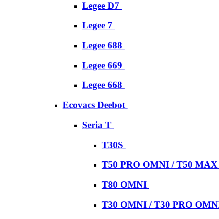
Legee D7
Legee 7
Legee 688
Legee 669
Legee 668
Ecovacs Deebot
Seria T
T30S
T50 PRO OMNI / T50 MA
T80 OMNI
T30 OMNI / T30 PRO OMN