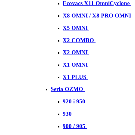
Ecovacs X11 OmniCyclone
X8 OMNI / X8 PRO OMNI
X5 OMNI
X2 COMBO
X2 OMNI
X1 OMNI
X1 PLUS
Seria OZMO
920 i 950
930
900 / 905