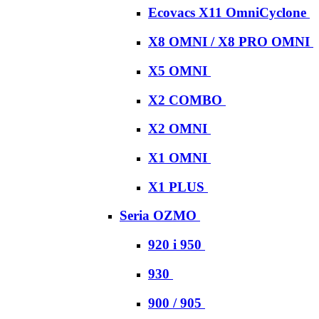
Ecovacs X11 OmniCyclone
X8 OMNI / X8 PRO OMNI
X5 OMNI
X2 COMBO
X2 OMNI
X1 OMNI
X1 PLUS
Seria OZMO
920 i 950
930
900 / 905