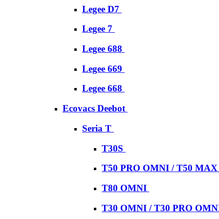
Legee D7
Legee 7
Legee 688
Legee 669
Legee 668
Ecovacs Deebot
Seria T
T30S
T50 PRO OMNI / T50 MA
T80 OMNI
T30 OMNI / T30 PRO OMN