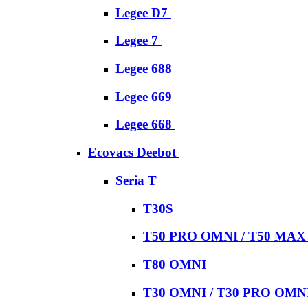
Legee D7
Legee 7
Legee 688
Legee 669
Legee 668
Ecovacs Deebot
Seria T
T30S
T50 PRO OMNI / T50 MA
T80 OMNI
T30 OMNI / T30 PRO OMN