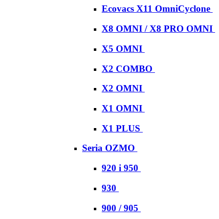
Ecovacs X11 OmniCyclone
X8 OMNI / X8 PRO OMNI
X5 OMNI
X2 COMBO
X2 OMNI
X1 OMNI
X1 PLUS
Seria OZMO
920 i 950
930
900 / 905