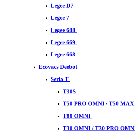
Legee D7
Legee 7
Legee 688
Legee 669
Legee 668
Ecovacs Deebot
Seria T
T30S
T50 PRO OMNI / T50 MA
T80 OMNI
T30 OMNI / T30 PRO OMN