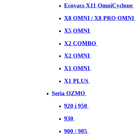
Ecovacs X11 OmniCyclone
X8 OMNI / X8 PRO OMNI
X5 OMNI
X2 COMBO
X2 OMNI
X1 OMNI
X1 PLUS
Seria OZMO
920 i 950
930
900 / 905