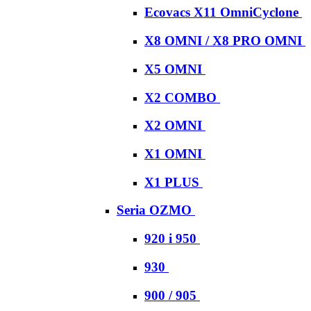
Ecovacs X11 OmniCyclone
X8 OMNI / X8 PRO OMNI
X5 OMNI
X2 COMBO
X2 OMNI
X1 OMNI
X1 PLUS
Seria OZMO
920 i 950
930
900 / 905