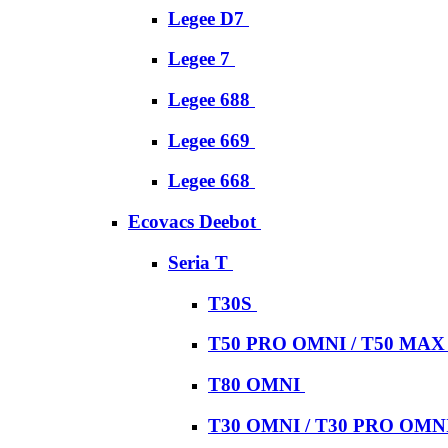
Legee D7
Legee 7
Legee 688
Legee 669
Legee 668
Ecovacs Deebot
Seria T
T30S
T50 PRO OMNI / T50 MA
T80 OMNI
T30 OMNI / T30 PRO OMN