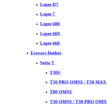
Legee D7
Legee 7
Legee 688
Legee 669
Legee 668
Ecovacs Deebot
Seria T
T30S
T50 PRO OMNI / T50 MA
T80 OMNI
T30 OMNI / T30 PRO OMN