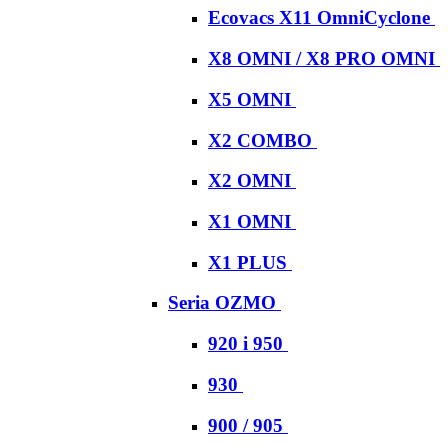
Ecovacs X11 OmniCyclone
X8 OMNI / X8 PRO OMNI
X5 OMNI
X2 COMBO
X2 OMNI
X1 OMNI
X1 PLUS
Seria OZMO
920 i 950
930
900 / 905