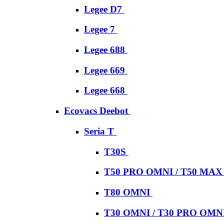
Legee D7
Legee 7
Legee 688
Legee 669
Legee 668
Ecovacs Deebot
Seria T
T30S
T50 PRO OMNI / T50 MA
T80 OMNI
T30 OMNI / T30 PRO OMN