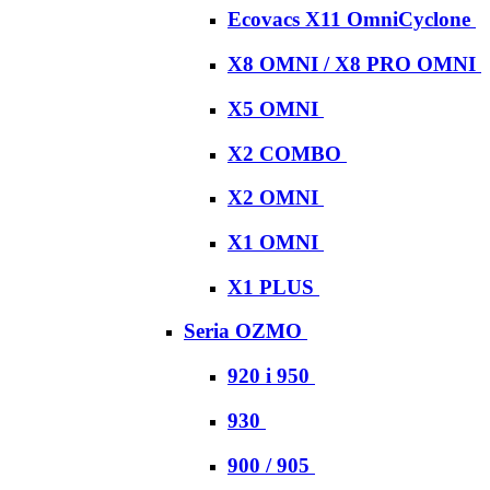
Ecovacs X11 OmniCyclone
X8 OMNI / X8 PRO OMNI
X5 OMNI
X2 COMBO
X2 OMNI
X1 OMNI
X1 PLUS
Seria OZMO
920 i 950
930
900 / 905