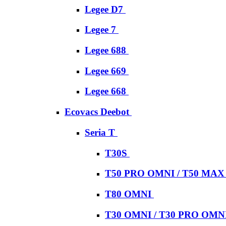
Legee D7
Legee 7
Legee 688
Legee 669
Legee 668
Ecovacs Deebot
Seria T
T30S
T50 PRO OMNI / T50 MA
T80 OMNI
T30 OMNI / T30 PRO OMN