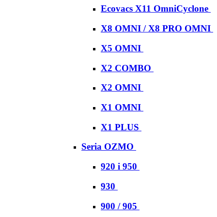
Ecovacs X11 OmniCyclone
X8 OMNI / X8 PRO OMNI
X5 OMNI
X2 COMBO
X2 OMNI
X1 OMNI
X1 PLUS
Seria OZMO
920 i 950
930
900 / 905