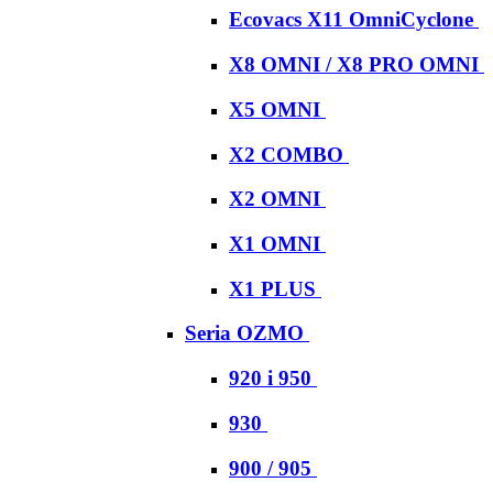
Ecovacs X11 OmniCyclone
X8 OMNI / X8 PRO OMNI
X5 OMNI
X2 COMBO
X2 OMNI
X1 OMNI
X1 PLUS
Seria OZMO
920 i 950
930
900 / 905