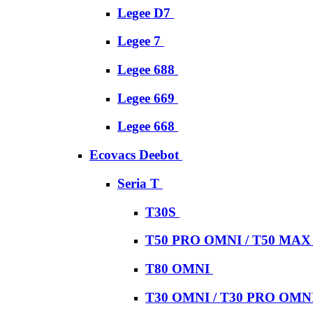
Legee D7
Legee 7
Legee 688
Legee 669
Legee 668
Ecovacs Deebot
Seria T
T30S
T50 PRO OMNI / T50 MA
T80 OMNI
T30 OMNI / T30 PRO OMN