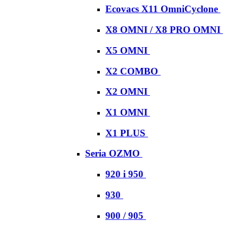
Ecovacs X11 OmniCyclone
X8 OMNI / X8 PRO OMNI
X5 OMNI
X2 COMBO
X2 OMNI
X1 OMNI
X1 PLUS
Seria OZMO
920 i 950
930
900 / 905