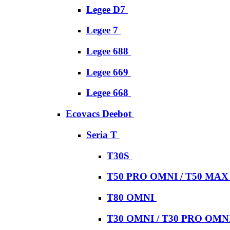
Legee D7
Legee 7
Legee 688
Legee 669
Legee 668
Ecovacs Deebot
Seria T
T30S
T50 PRO OMNI / T50 MA
T80 OMNI
T30 OMNI / T30 PRO OMN