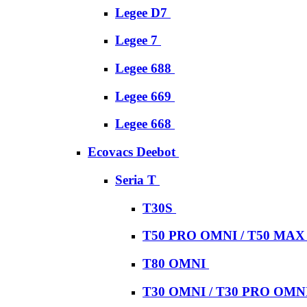
Legee D7
Legee 7
Legee 688
Legee 669
Legee 668
Ecovacs Deebot
Seria T
T30S
T50 PRO OMNI / T50 MA
T80 OMNI
T30 OMNI / T30 PRO OMN