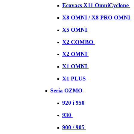
Ecovacs X11 OmniCyclone
X8 OMNI / X8 PRO OMNI
X5 OMNI
X2 COMBO
X2 OMNI
X1 OMNI
X1 PLUS
Seria OZMO
920 i 950
930
900 / 905