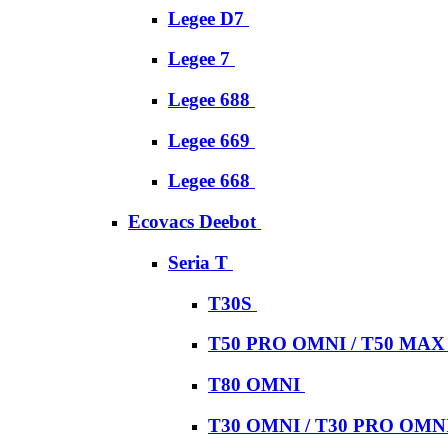
Legee D7
Legee 7
Legee 688
Legee 669
Legee 668
Ecovacs Deebot
Seria T
T30S
T50 PRO OMNI / T50 MA
T80 OMNI
T30 OMNI / T30 PRO OMN