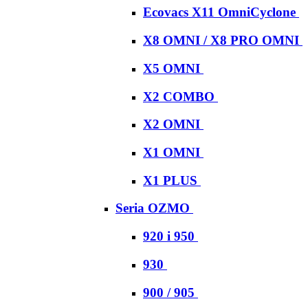
Ecovacs X11 OmniCyclone
X8 OMNI / X8 PRO OMNI
X5 OMNI
X2 COMBO
X2 OMNI
X1 OMNI
X1 PLUS
Seria OZMO
920 i 950
930
900 / 905