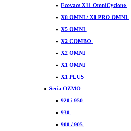
Ecovacs X11 OmniCyclone
X8 OMNI / X8 PRO OMNI
X5 OMNI
X2 COMBO
X2 OMNI
X1 OMNI
X1 PLUS
Seria OZMO
920 i 950
930
900 / 905