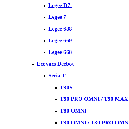
Legee D7
Legee 7
Legee 688
Legee 669
Legee 668
Ecovacs Deebot
Seria T
T30S
T50 PRO OMNI / T50 MA
T80 OMNI
T30 OMNI / T30 PRO OMN