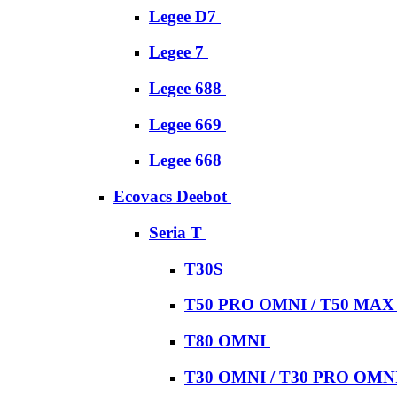
Legee D7
Legee 7
Legee 688
Legee 669
Legee 668
Ecovacs Deebot
Seria T
T30S
T50 PRO OMNI / T50 MA
T80 OMNI
T30 OMNI / T30 PRO OMN