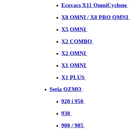
Ecovacs X11 OmniCyclone
X8 OMNI / X8 PRO OMNI
X5 OMNI
X2 COMBO
X2 OMNI
X1 OMNI
X1 PLUS
Seria OZMO
920 i 950
930
900 / 905