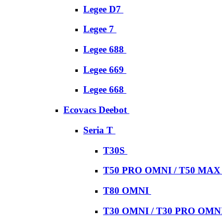
Legee D7
Legee 7
Legee 688
Legee 669
Legee 668
Ecovacs Deebot
Seria T
T30S
T50 PRO OMNI / T50 MA
T80 OMNI
T30 OMNI / T30 PRO OMN