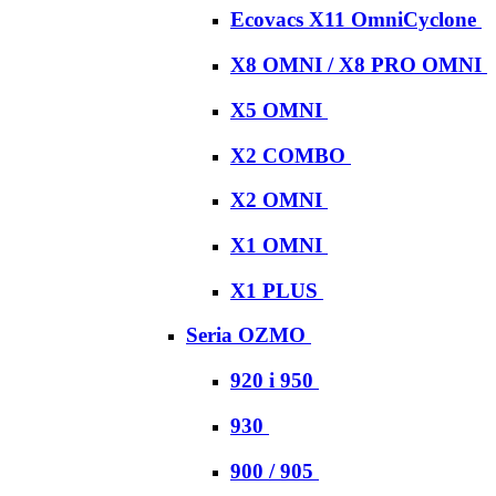
Ecovacs X11 OmniCyclone
X8 OMNI / X8 PRO OMNI
X5 OMNI
X2 COMBO
X2 OMNI
X1 OMNI
X1 PLUS
Seria OZMO
920 i 950
930
900 / 905