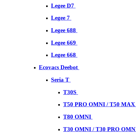
Legee D7
Legee 7
Legee 688
Legee 669
Legee 668
Ecovacs Deebot
Seria T
T30S
T50 PRO OMNI / T50 MA
T80 OMNI
T30 OMNI / T30 PRO OMN