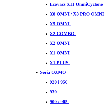
Ecovacs X11 OmniCyclone
X8 OMNI / X8 PRO OMNI
X5 OMNI
X2 COMBO
X2 OMNI
X1 OMNI
X1 PLUS
Seria OZMO
920 i 950
930
900 / 905