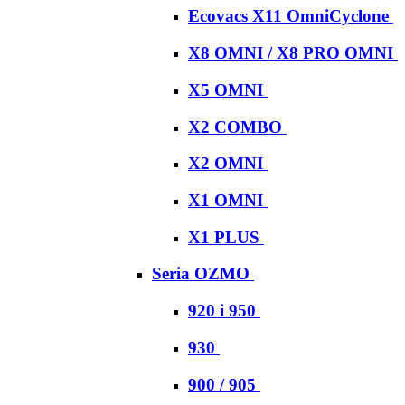
Ecovacs X11 OmniCyclone
X8 OMNI / X8 PRO OMNI
X5 OMNI
X2 COMBO
X2 OMNI
X1 OMNI
X1 PLUS
Seria OZMO
920 i 950
930
900 / 905