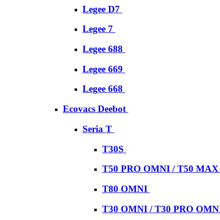
Legee D7
Legee 7
Legee 688
Legee 669
Legee 668
Ecovacs Deebot
Seria T
T30S
T50 PRO OMNI / T50 MA
T80 OMNI
T30 OMNI / T30 PRO OMN