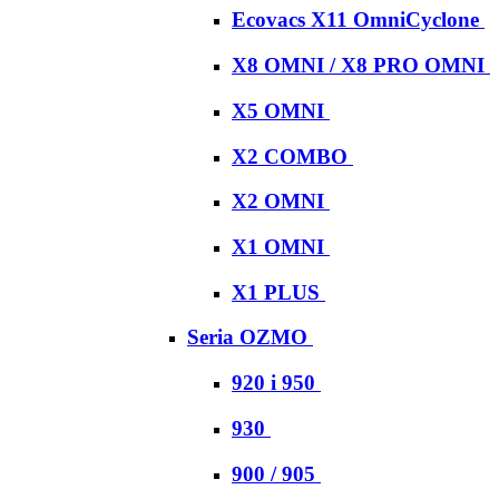
Ecovacs X11 OmniCyclone
X8 OMNI / X8 PRO OMNI
X5 OMNI
X2 COMBO
X2 OMNI
X1 OMNI
X1 PLUS
Seria OZMO
920 i 950
930
900 / 905