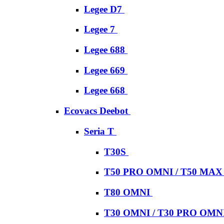
Legee D7
Legee 7
Legee 688
Legee 669
Legee 668
Ecovacs Deebot
Seria T
T30S
T50 PRO OMNI / T50 MA
T80 OMNI
T30 OMNI / T30 PRO OMN