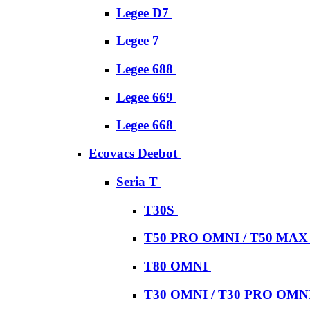
Legee D7
Legee 7
Legee 688
Legee 669
Legee 668
Ecovacs Deebot
Seria T
T30S
T50 PRO OMNI / T50 MA
T80 OMNI
T30 OMNI / T30 PRO OMN