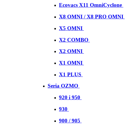
Ecovacs X11 OmniCyclone
X8 OMNI / X8 PRO OMNI
X5 OMNI
X2 COMBO
X2 OMNI
X1 OMNI
X1 PLUS
Seria OZMO
920 i 950
930
900 / 905